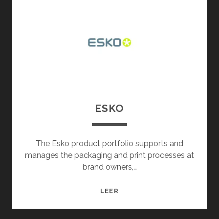
U
T
I
Q
U
E
D
E
L
ESKO
I
M
A
The Esko product portfolio supports and
N
manages the packaging and print processes at
brand owners,…
E
LEER
S
K