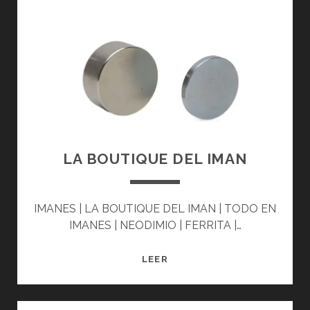
A
G
N
E
T
S
9
8
LA BOUTIQUE DEL IMAN
IMANES | LA BOUTIQUE DEL IMAN | TODO EN
IMANES | NEODIMIO | FERRITA |…
L
LEER
A
B
O