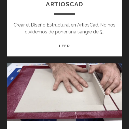
ARTIOSCAD
Crear el Diseño Estructural en ArtiosCad. No nos
olvidemos de poner una sangre de 5…
G
LEER
E
N
E
R
A
R
E
L
G
R
Á
F