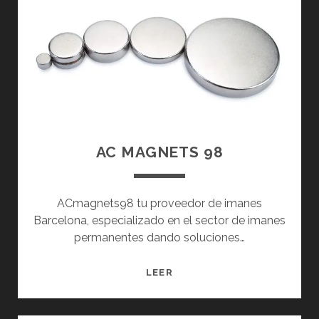
L
C
A
A
D
D
O
AC MAGNETS 98
ACmagnets98 tu proveedor de imanes
Barcelona, especializado en el sector de imanes
permanentes dando soluciones…
A
LEER
C
M