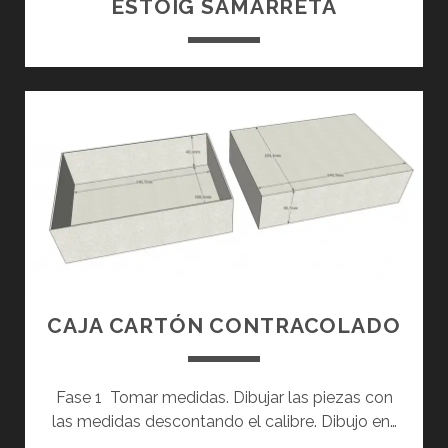
ESTOIG SAMARRETA
I
C
O
A
P
A
R
T
I
R
D
E
L
CAJA CARTÓN CONTRACOLADO
D
I
S
Fase 1 Tomar medidas. Dibujar las piezas con
E
las medidas descontando el calibre. Dibujo en…
Ñ