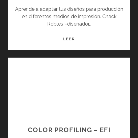
Aprende a adaptar tus diseños para producción
en diferentes medios de impresión. Chack
Robles –diseñador…
ARTE
LEER
FINAL:
PREPARACIÓN
DE
ARCHIVOS
PARA
IMPRESIÓN
COLOR PROFILING – EFI