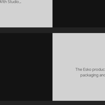
With Studio,…
:
GING
The Esko product
packaging and