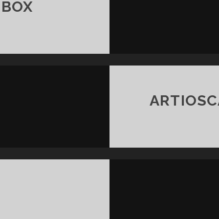
 BOX
ARTIOSC
D