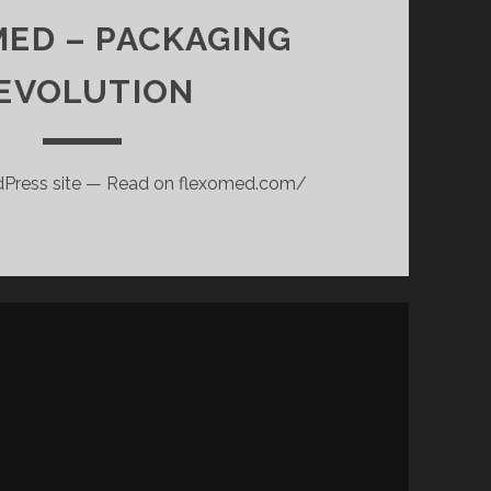
ED – PACKAGING
EVOLUTION
dPress site — Read on flexomed.com/