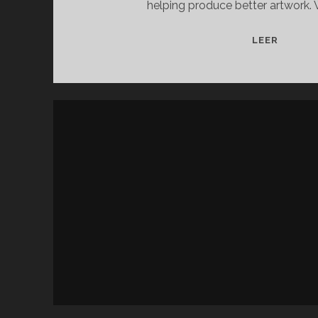
helping produce better artwork. 
ESKO
LEER
STUDIO
3D
PACKA