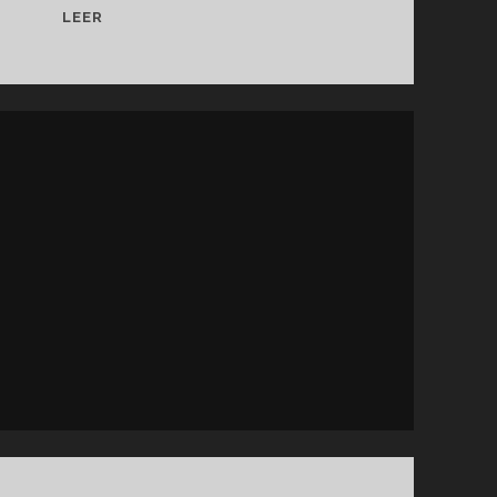
CREAR
LEER
DISEÑO
ESTRUCTURAL
CON
ILLUSTRATOR.
INTEGRACIÓN
CON
ARTIOSCAD