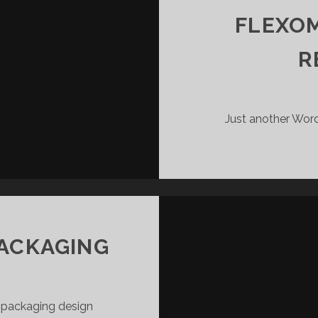
FLEXOM
R
Just another Wor
PACKAGING
D packaging design