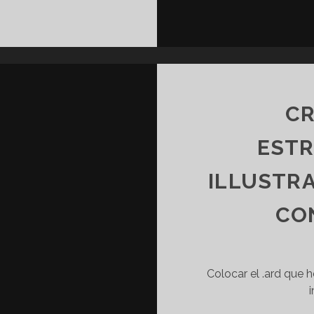
CR
EST
ILLUSTRA
CO
Colocar el .ard que 