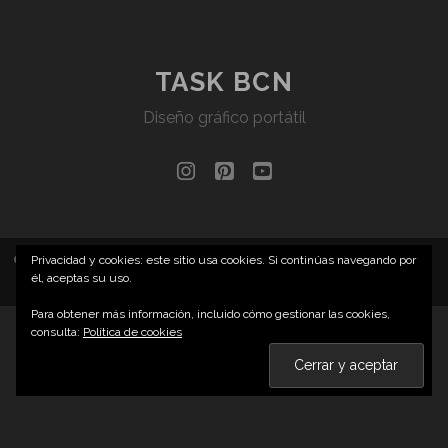
TASK BCN
Diseño gráfico portátil
instagram
pinterest
youtube
CONTACTO
· HERE AND NOW ·
PRIVACIDAD Y COOCKIES
·
Privacidad y cookies: este sitio usa cookies. Si continúas navegando por
él, aceptas su uso.
CATEGORIAS
·
TAGS
Para obtener más información, incluido cómo gestionar las cookies,
consulta:
Política de cookies