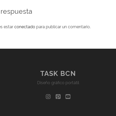
 respuesta
es estar
conectado
para publicar un comentario.
TASK BCN
Diseño gráfico portátil
instagram
pinterest
youtube