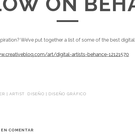
LOW ON BEH
piration? We’ve put together a list of some of the best digital
w.creativebloq.com/art/digital-artists-behance-12121570
R | ARTIST
DISEÑO | DISEÑO GRÁFICO
O EN COMENTAR