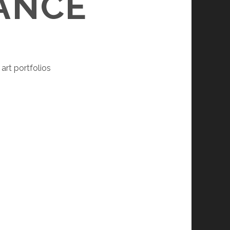
ANCE
 art portfolios