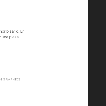
or bizarro. En
r una pieza
N GRAPHICS