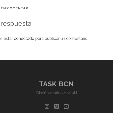
O EN COMENTAR
 respuesta
es estar
conectado
para publicar un comentario.
TASK BCN
Diseño gráfico portátil
instagram
pinterest
youtube