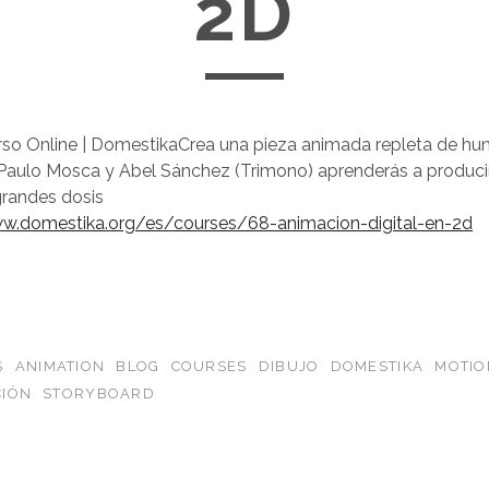
2D
o Online | DomestikaCrea una pieza animada repleta de hum
 Paulo Mosca y Abel Sánchez (Trimono) aprenderás a produci
randes dosis
w.domestika.org/es/courses/68-animacion-digital-en-2d
S
ANIMATION
BLOG
COURSES
DIBUJO
DOMESTIKA
MOTIO
IÓN
STORYBOARD