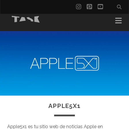
instagram
pinterest
youtube
APPLE5X1
Apple5x1 es tu sitio web de noticias Apple en