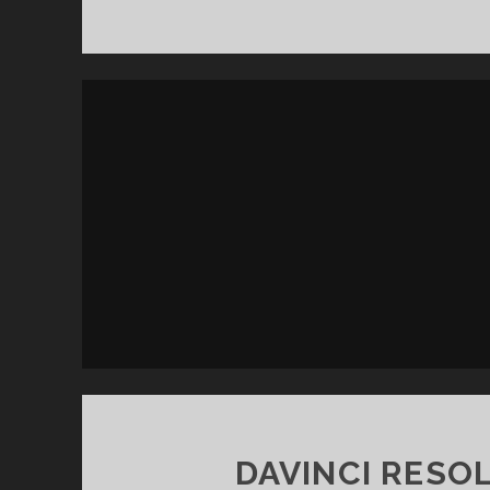
V
I
D
DAVINCI RESOL