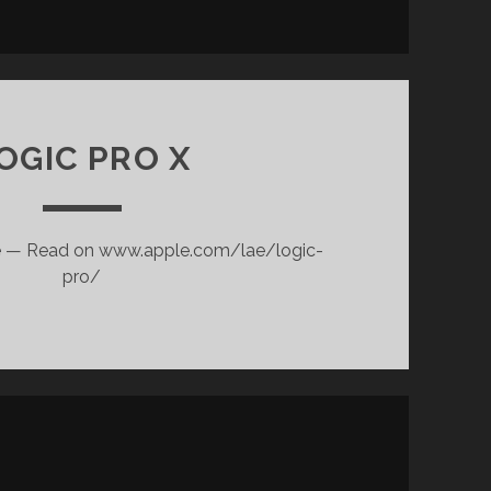
OGIC PRO X
le — Read on www.apple.com/lae/logic-
pro/