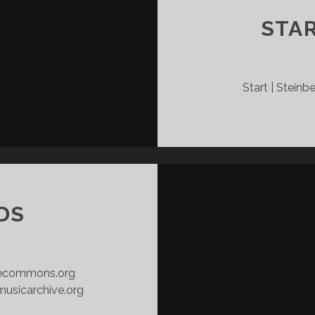
STAR
Start | Stein
DS
vecommons.org
usicarchive.org