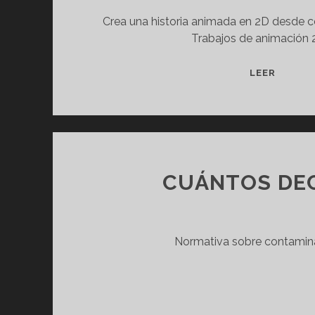
Crea una historia animada en 2D desde ce
Trabajos de animación 
S
LEER
P
O
T
A
R
T
CUÁNTOS DEC
S
G
R
Normativa sobre contaminac
À
F
I
Q
U