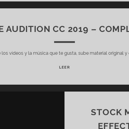
N
T
O
S
 AUDITION CC 2019 – COM
D
E
C
e los vídeos y la música que te gusta, sube material original 
I
B
E
C
LEER
L
U
I
R
O
S
S
O
E
D
S
E
STOCK 
T
A
Á
D
EFFEC
N