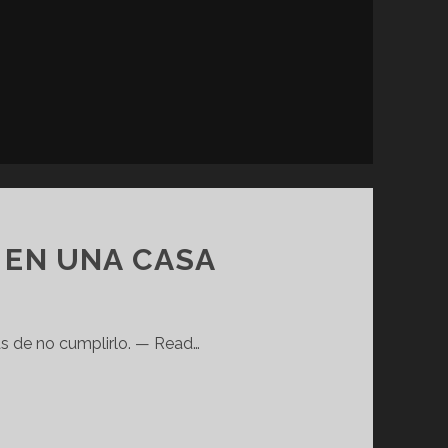
 EN UNA CASA
as de no cumplirlo. — Read…