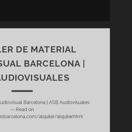
S
O
U
N
D
E
F
LER DE MATERIAL
F
E
SUAL BARCELONA |
C
T
AUDIOVISUALES
S
|
A
 audiovisual Barcelona | ASB Audiovisuales
U
— Read on
D
obarcelona.com/alquiler/alquiler.html
I
O
M