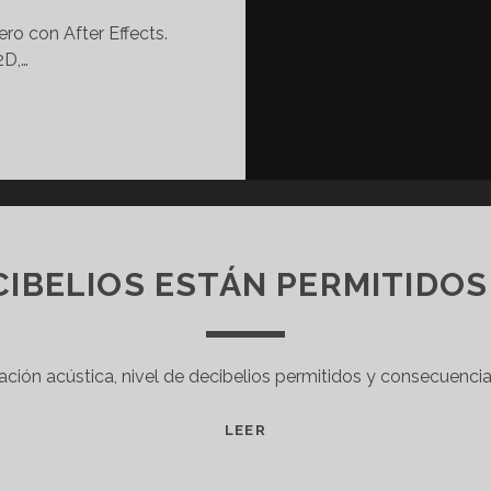
ro con After Effects.
2D,…
IBELIOS ESTÁN PERMITIDOS
ión acústica, nivel de decibelios permitidos y consecuenci
C
LEER
U
Á