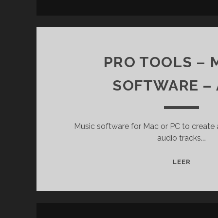
E
PRO TOOLS – 
SOFTWARE – 
Music software for Mac or PC to create 
audio tracks.…
P
LEER
R
O
T
O