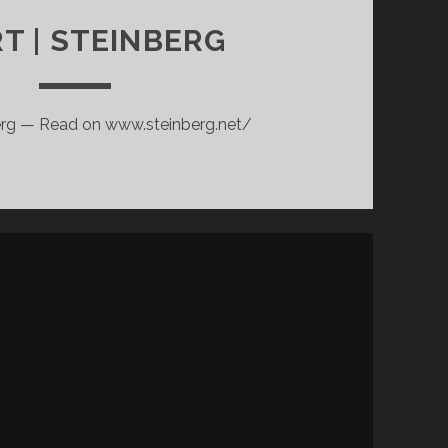
T | STEINBERG
berg — Read on www.steinberg.net/