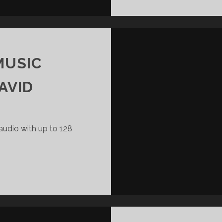
MUSIC
AVID
audio with up to 128