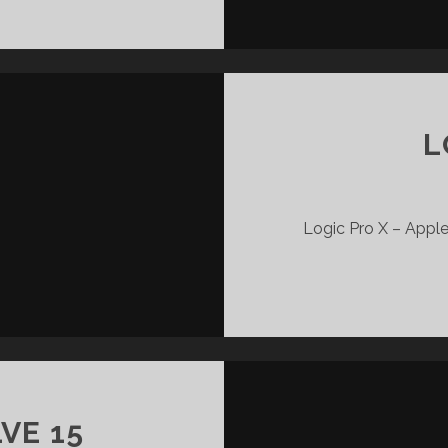
L
Logic Pro X – App
VE 15