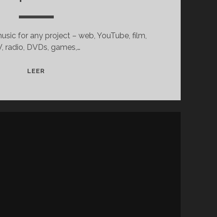
usic for any project – web, YouTube, film,
, radio, DVDs, games,…
S
LEER
T
O
C
K
M
U
S
I
C
A
N
D