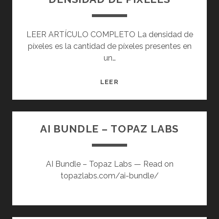
B
E
A
LEER ARTÍCULO COMPLETO La densidad de
C
píxeles es la cantidad de píxeles presentes en
R
un…
O
B
D
LEER
A
E
T
N
.
S
P
AI BUNDLE – TOPAZ LABS
I
D
D
F
A
X
AI Bundle – Topaz Labs — Read on
D
4
topazlabs.com/ai-bundle/
D
.
E
P
Í