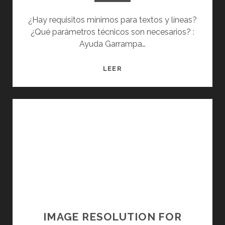
¿Hay requisitos mínimos para textos y líneas?
¿Qué parámetros técnicos son necesarios? :
Ayuda Garrampa…
D
LEER
I
S
E
Ñ
O
D
E
M
A
R
C
A
IMAGE RESOLUTION FOR
¿