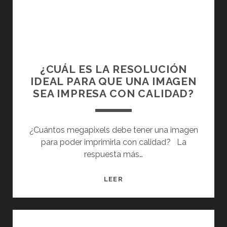
G
?
R
U
¿
I
R
Q
N
A
U
T
C
É
I
I
¿CUÁL ES LA RESOLUCIÓN
P
N
Ó
IDEAL PARA QUE UNA IMAGEN
A
G
N
SEA IMPRESA CON CALIDAD?
R
–
P
Á
P
E
M
R
R
¿Cuántos megapixels debe tener una imagen
E
I
F
para poder imprimirla con calidad? La
T
S
E
respuesta más…
R
M
C
O
T
T
S
¿
LEER
E
A
T
C
C
:
É
U
H
P
C
Á
G
R
N