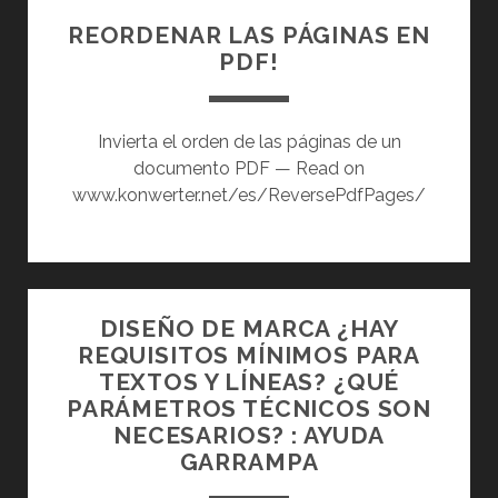
X
REORDENAR LAS PÁGINAS EN
E
PDF!
L
E
S
Invierta el orden de las páginas de un
documento PDF — Read on
www.konwerter.net/es/ReversePdfPages/
DISEÑO DE MARCA ¿HAY
REQUISITOS MÍNIMOS PARA
TEXTOS Y LÍNEAS? ¿QUÉ
PARÁMETROS TÉCNICOS SON
NECESARIOS? : AYUDA
GARRAMPA