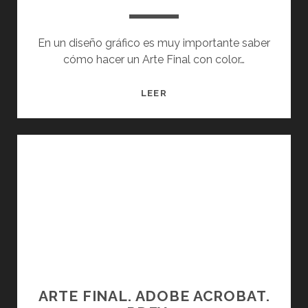
En un diseño gráfico es muy importante saber
cómo hacer un Arte Final con color…
A
LEER
R
T
E
F
I
N
A
L
C
O
L
O
ARTE FINAL. ADOBE ACROBAT.
R