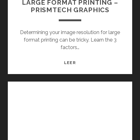
LARGE FORMAT PRINTING –
H
PRISMTECH GRAPHICS
A
Y
R
Determining your image resolution for large
E
format printing can be tricky. Learn the 3
Q
factors…
U
I
I
LEER
S
M
I
A
T
G
O
E
S
R
M
E
Í
S
N
O
I
L
M
U