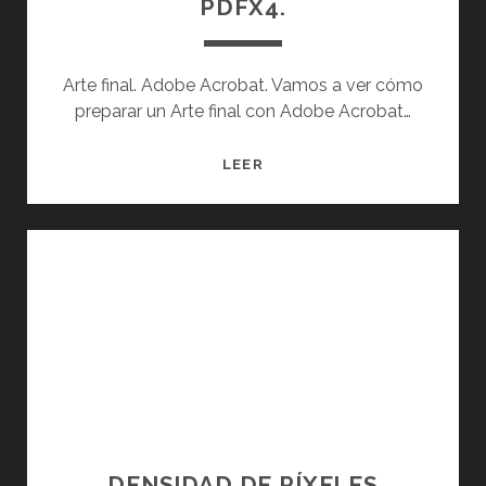
PDFX4.
D
I
R
Arte final. Adobe Acrobat. Vamos a ver cómo
E
preparar un Arte final con Adobe Acrobat…
C
T
A
LEER
O
R
X
T
E
E
R
F
O
I
X
N
A
L
.
A
D
O
DENSIDAD DE PÍXELES