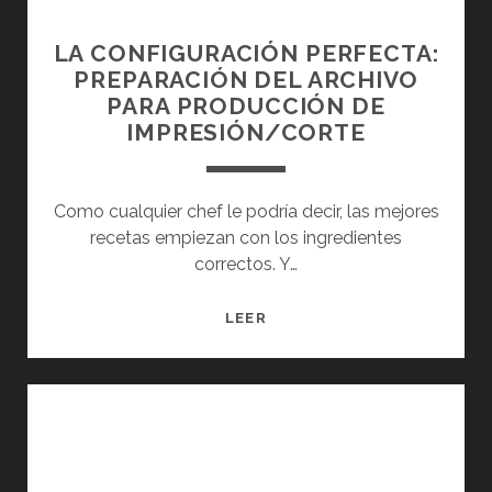
O
T
S
I
LA CONFIGURACIÓN PERFECTA:
P
O
PREPARACIÓN DEL ARCHIVO
A
N
PARA PRODUCCIÓN DE
R
F
IMPRESIÓN/CORTE
A
O
T
R
E
L
Como cualquier chef le podría decir, las mejores
X
A
recetas empiezan con los ingredientes
T
R
correctos. Y…
O
G
S
E
L
LEER
Y
F
A
L
O
C
Í
R
O
N
M
N
E
A
F
A
T
I
S
P