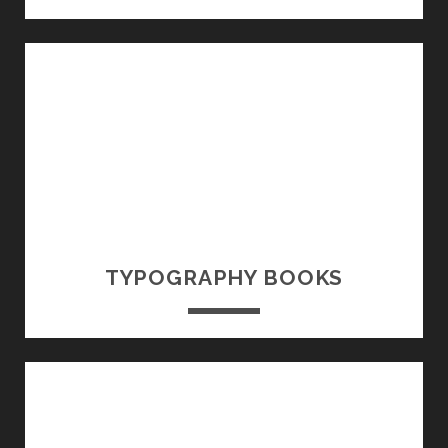
E
T
T
E
R
I
N
G
TYPOGRAPHY BOOKS