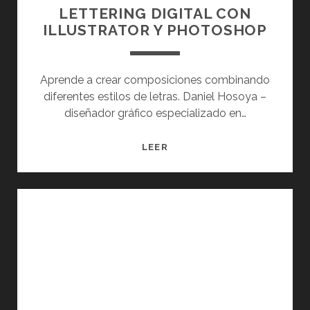
LETTERING DIGITAL CON
ILLUSTRATOR Y PHOTOSHOP
Aprende a crear composiciones combinando
diferentes estilos de letras. Daniel Hosoya –
diseñador gráfico especializado en…
L
LEER
E
T
T
E
R
I
N
G
D