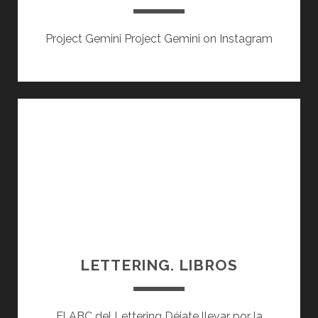
O
Y
Project Gemini Project Gemini on Instagram
E
C
T
O
LETTERING. LIBROS
El ABC del Lettering Déjate llevar por la