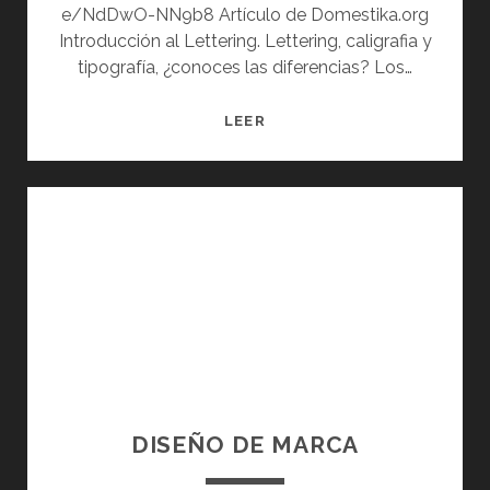
e/NdDwO-NN9b8 Artículo de Domestika.org
Introducción al Lettering. Lettering, caligrafia y
tipografía, ¿conoces las diferencias? Los…
I
LEER
N
T
R
O
D
U
C
C
I
Ó
N
A
DISEÑO DE MARCA
L
L