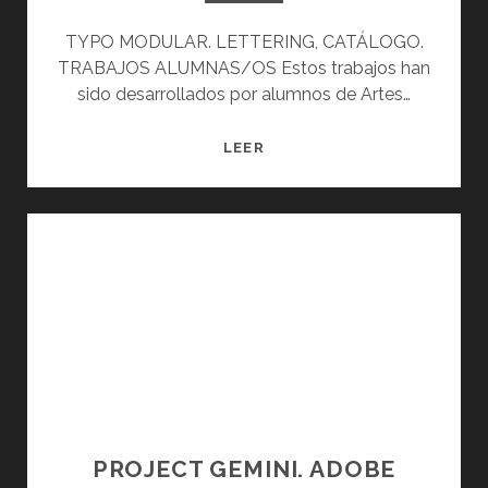
TYPO MODULAR. LETTERING, CATÁLOGO.
TRABAJOS ALUMNAS/OS Estos trabajos han
sido desarrollados por alumnos de Artes…
T
LEER
Y
P
O
M
O
D
U
L
A
R
.
P
PROJECT GEMINI. ADOBE
R