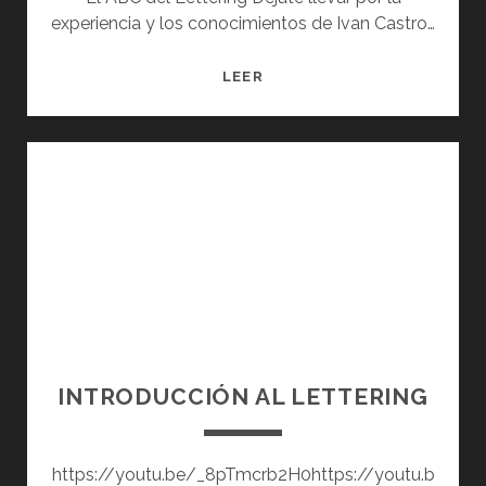
experiencia y los conocimientos de Ivan Castro…
L
LEER
E
T
T
E
R
I
N
G
.
L
I
B
INTRODUCCIÓN AL LETTERING
R
O
S
https://youtu.be/_8pTmcrb2H0https://youtu.b