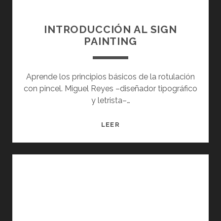
I
G
I
INTRODUCCIÓN AL SIGN
T
PAINTING
A
L
C
Aprende los principios básicos de la rotulación
O
con pincel. Miguel Reyes –diseñador tipográfico
N
y letrista–…
I
L
I
LEER
L
N
U
T
S
R
T
O
R
D
A
U
T
C
O
C