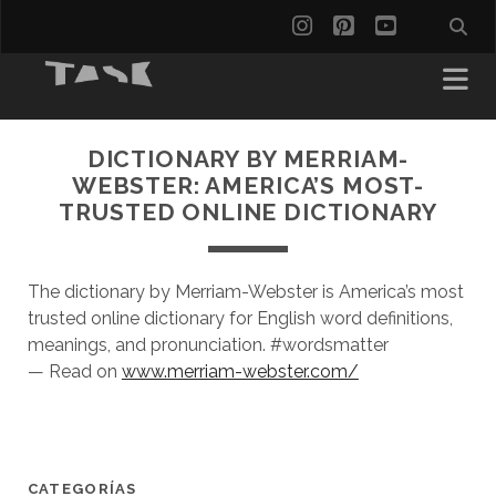
instagram
pinterest
youtube
DICTIONARY BY MERRIAM-
WEBSTER: AMERICA’S MOST-
TRUSTED ONLINE DICTIONARY
The dictionary by Merriam-Webster is America’s most
trusted online dictionary for English word definitions,
meanings, and pronunciation. #wordsmatter
— Read on
www.merriam-webster.com/
CATEGORÍAS