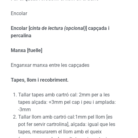
Encolar
Encolar [
cinta de lectura (opcional)
] capçada i
percalina
Manxa [fuelle]
Enganxar manxa entre les capçades
Tapes, llom i recobriment.
Tallar tapes amb cartró cal: 2mm per a les
tapes alçada: +3mm pel cap i peu i amplada:
-3mm
Tallar llom amb cartró cal:1mm pel llom [es
pot fer servir cartrolina], alçada: igual que les
tapes, mesurarem el llom amb el queix