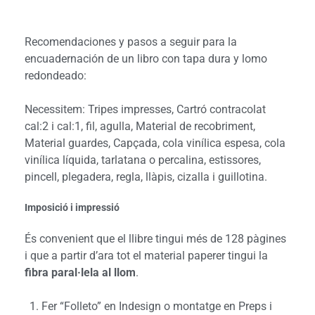
Recomendaciones y pasos a seguir para la
encuadernación de un libro con tapa dura y lomo
redondeado:
Necessitem: Tripes impresses, Cartró contracolat
cal:2 i cal:1, fil, agulla, Material de recobriment,
Material guardes, Capçada, cola vinílica espesa, cola
vinílica líquida, tarlatana o percalina, estissores,
pincell, plegadera, regla, llàpis, cizalla i guillotina.
Imposició i impressió
És convenient que el llibre tingui més de 128 pàgines
i que a partir d’ara tot el material paperer tingui la
fibra paral·lela al llom
.
Fer “Folleto” en Indesign o montatge en Preps i