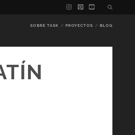
instagram
pinterest
youtube
SOBRE TASK
PROYECTOS
BLOG
ATÍN