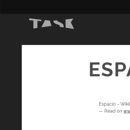
ESP
Espacio – Wik
— Read on
ww