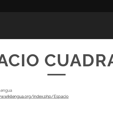
ACIO CUADR
ilengua
w.wikilengua.org/index.php/Espacio