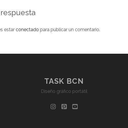
 respuesta
es estar
conectado
para publicar un comentario.
TASK BCN
Diseño gráfico portátil
instagram
pinterest
youtube