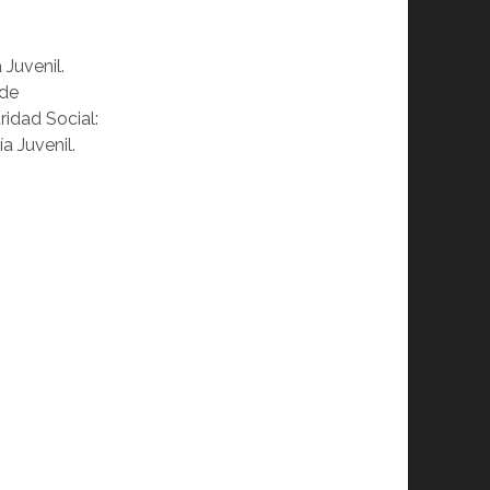
 Juvenil.
 de
idad Social:
a Juvenil.