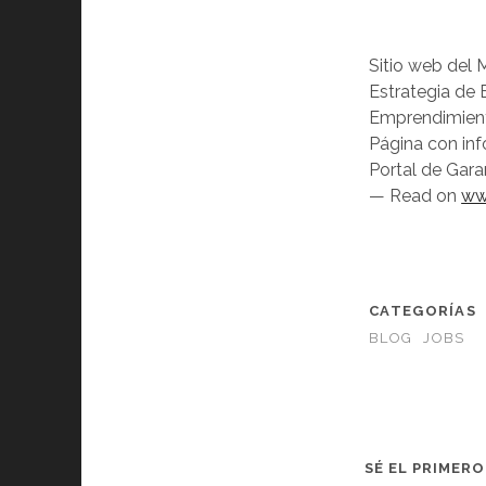
Sitio web del M
Estrategia de 
Emprendimiento
Página con info
Portal de Garan
— Read on
ww
CATEGORÍAS
BLOG
JOBS
SÉ EL PRIMER