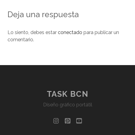
Deja una respuesta
Lo siento, debes estar
conectado
para publicar un
comentario.
TASK BCN
Diseño gráfico portátil
instagram
pinterest
youtube