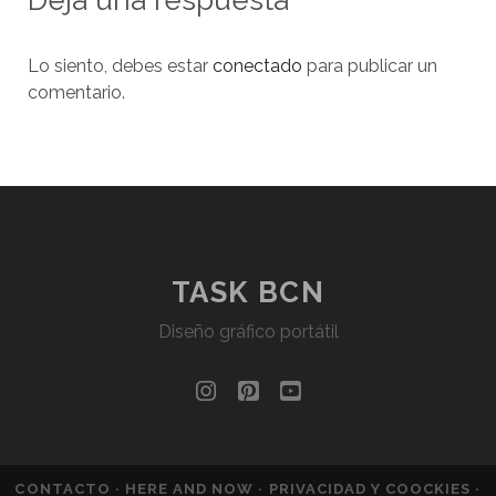
Deja una respuesta
Lo siento, debes estar
conectado
para publicar un
comentario.
TASK BCN
Diseño gráfico portátil
instagram
pinterest
youtube
CONTACTO
· HERE AND NOW ·
PRIVACIDAD Y COOCKIES
·