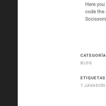
Here you
code the
Sccissor
CATEGORÍA
BLOG
ETIQUETAS
7 JAVASCRI