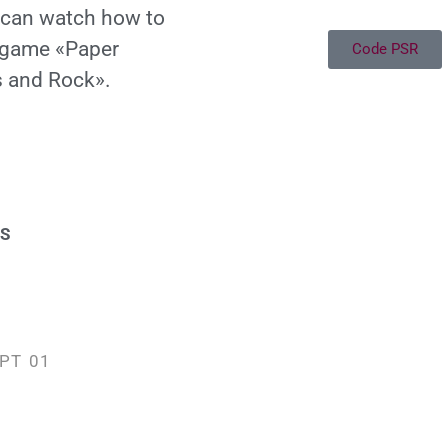
 can watch how to
 game «Paper
Code PSR
s and Rock».
S
PT 01