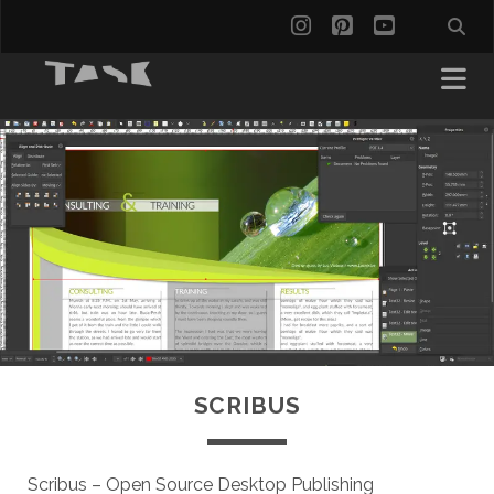
instagram
pinterest
youtube
SCRIBUS
Scribus – Open Source Desktop Publishing