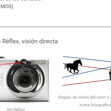
CMOS)
Réflex, visión directa
Ángulo de visión del visor y 
toma fotográfic
Sin Réflex