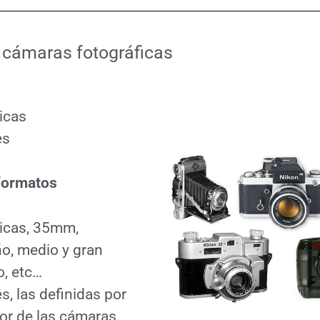
 cámaras fotográficas
icas
es
 formatos
icas, 35mm,
o, medio y gran
o, etc…
es, las definidas por
or de las cámaras.