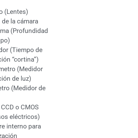
o (Lentes)
 de la cámara
gma (Profundidad
po)
dor (Tiempo de
ión “cortina”)
metro (Medidor
ión de luz)
tro (Medidor de
r CCD o CMOS
os eléctricos)
e interno para
ización