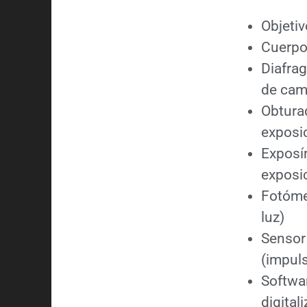
Objetiv
Cuerpo
Diafra
de cam
Obtura
exposic
Exposí
exposic
Fotóme
luz)
Senso
(impuls
Softwar
digital