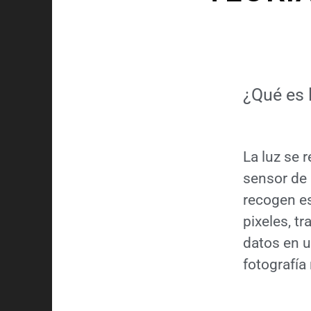
¿Qué es 
La luz se r
sensor de
recogen e
pixeles, t
datos en u
fotografía 